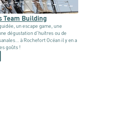
és Team Building
 guidée, un escape game, une
une dégustation d’huîtres ou de
sanales… à Rochefort Océan il y en a
es goûts !